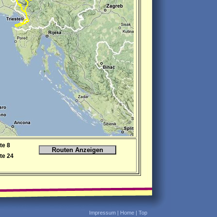
te 8
te 24
Impressum
|
Home
|
Top