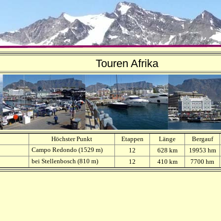
Touren Afrika
Höchster Punkt
Etappen
Länge
Bergauf
Campo Redondo (1529 m)
12
628 km
19953 hm
bei Stellenbosch (810 m)
12
410 km
7700 hm