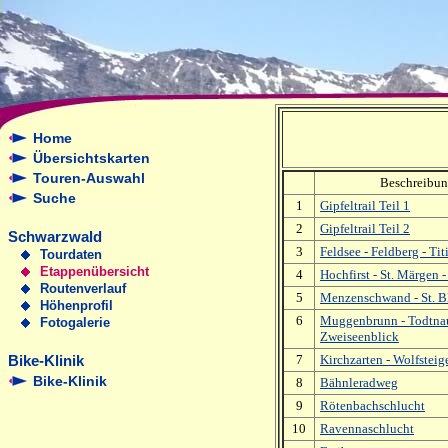
Home
Übersichtskarten
Touren-Auswahl
Beschreibu
Suche
1
Gipfeltrail Teil 1
2
Gipfeltrail Teil 2
Schwarzwald
3
Feldsee - Feldberg - Tit
Tourdaten
Etappenübersicht
4
Hochfirst - St. Märgen -
Routenverlauf
5
Menzenschwand - St. B
Höhenprofil
6
Muggenbrunn - Todtnau
Fotogalerie
Zweiseenblick
Bike-Klinik
7
Kirchzarten - Wolfsteig
Bike-Klinik
8
Bähnleradweg
9
Rötenbachschlucht
10
Ravennaschlucht